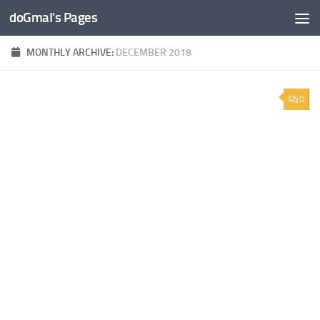
doGmaI's Pages
Skip to content
MONTHLY ARCHIVE:
DECEMBER 2018
0