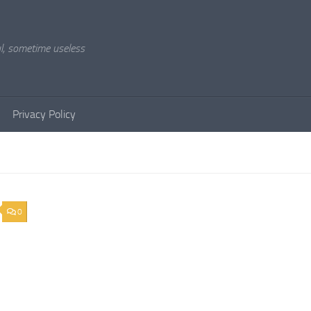
l, sometime useless
Privacy Policy
0