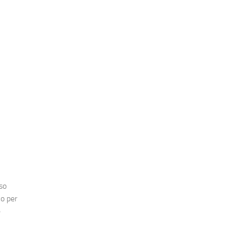
so
vo per
e