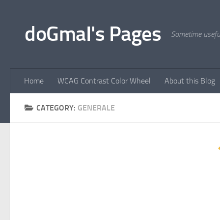
Skip to content
doGmaI's Pages
Sometime usefu
Home
WCAG Contrast Color Wheel
About this Blog
CATEGORY:
GENERALE